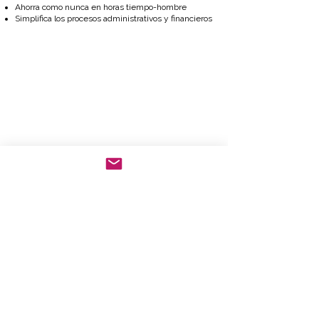
Ahorra como nunca en horas tiempo-hombre
Simplifica los procesos administrativos y financieros
contacto@g-jano.com
Oficina:
55 6235 3170
WhatsApp:
55 2893 6876
Av. Santa Úrsula N. 42, Colonia Pedregal de Santa
Úrsula Coapa, Coyoacán. CP 04600 CDMX
Taller (sin venta en mostrador): Antonio Plaza N. 76 Bis entre José Toribio Medina
y Viaducto Presidente Miguel Alemán, Colonia Algarín, Cuauhtémoc, CP. 06880
CDMX
AVISO DE PRIVACIDAD