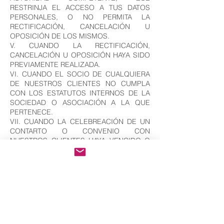
RESTRINJA EL ACCESO A TUS DATOS
PERSONALES, O NO PERMITA LA
RECTIFICACIÓN, CANCELACIÓN U
OPOSICIÓN DE LOS MISMOS.
V. CUANDO LA RECTIFICACIÓN,
CANCELACIÓN U OPOSICIÓN HAYA SIDO
PREVIAMENTE REALIZADA.
VI. CUANDO EL SOCIO DE CUALQUIERA
DE NUESTROS CLIENTES NO CUMPLA
CON LOS ESTATUTOS INTERNOS DE LA
SOCIEDAD O ASOCIACIÓN A LA QUE
PERTENECE.
VII. CUANDO LA CELEBREACIÓN DE UN
CONTARTO O CONVENIO CON
NUESTROS CLIENTES HAYA VENCIDO O
HAYA SIDO CANCELADO.
EN TODOS LOS CASOS ANTERIORES, LE
INFORMAREMOS EL MOTIVO DE
NUESTRA DECISIÓN Y LE
COMUNICAREMOS, O EN SU CASO, A SU
REPRESENTANTE LEGAL, EN LOS
PLAZOS ESTABLECIDOS PARA TAL
EFECTO (5 DÍAS HÁBILES), POR EL